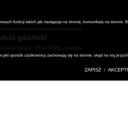
owych funkcji takich jak nawigacja na stronie, komunikaty na stronie. 
ukat gdański
ski (król polski ; 1674-1696)
- władca
 jaki sposób użytkownicy zachowują się na stronie, skąd na nią przycho
ZAPISZ
AKCEPT
/
Katalog zbioró