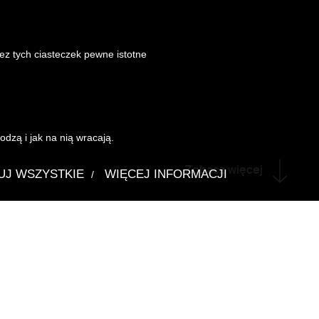
Bez tych ciasteczek pewne istotne
dzą i jak na nią wracają.
Zobacz więcej
UJ WSZYSTKIE
WIĘCEJ INFORMACJI
/
w