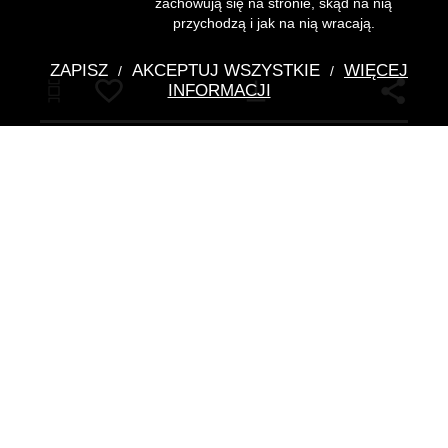
zachowują się na stronie, skąd na nią
przychodzą i jak na nią wracają.
ZAPISZ
AKCEPTUJ WSZYSTKIE
WIĘCEJ
/
/
Pobierz
INFORMACJI
Tłok pieczętny loży "Rycerze
Gwiazdy na Dolinie Warszawy"
nieznany
- autor
Dane szczegółowe