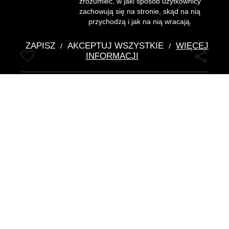
zrozumieć, w jaki sposób użytkownicy
zachowują się na stronie, skąd na nią
przychodzą i jak na nią wracają.
ZAPISZ
AKCEPTUJ WSZYSTKIE
WIĘCEJ
/
/
Pobierz
INFORMACJI
Młotek Czcigodnego Mistrza
loży "Maria Amalia", Weimar
nieznany
- autor
Dane szczegółowe