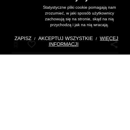
Statystyczne pliki cookie pomagają nam
zrozumieć, w jaki sposób użytkownicy
zachowują się na stronie, skąd na nią
przychodzą i jak na nią wracają.
ZAPISZ
AKCEPTUJ WSZYSTKIE
WIĘCEJ
/
/
Pobierz
INFORMACJI
Odznaka loży "Doskonała
Jedność" na Wschodzie Wilna
nieznany
- autor
Dane szczegółowe