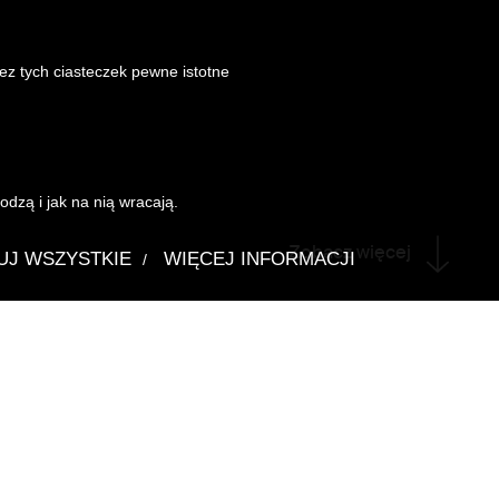
Bez tych ciasteczek pewne istotne
dzą i jak na nią wracają.
Zobacz więcej
UJ WSZYSTKIE
WIĘCEJ INFORMACJI
/
w