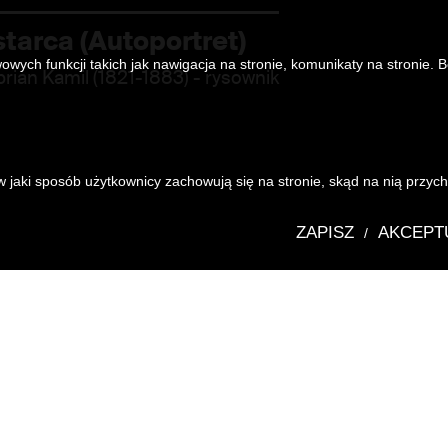
tarca (Autoportret)
owych funkcji takich jak nawigacja na stronie, komunikaty na stronie. 
prian Kamil (1821-1883)
- rysownik
 jaki sposób użytkownicy zachowują się na stronie, skąd na nią przycho
ZAPISZ
AKCEPT
/
Katalog zbioró