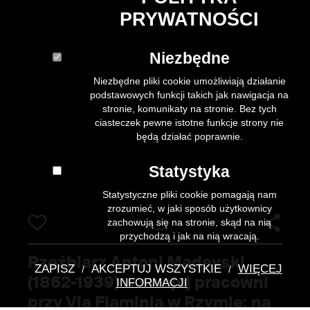
PRYWATNOŚCI
Niezbędne
Niezbędne pliki cookie umożliwiają działanie
podstawowych funkcji takich jak nawigacja na
stronie, komunikaty na stronie. Bez tych
ciasteczek pewne istotne funkcje strony nie
będą działać poprawnie.
Statystyka
Statystyczne pliki cookie pomagają nam
zrozumieć, w jaki sposób użytkownicy
Pobierz
zachowują się na stronie, skąd na nią
przychodzą i jak na nią wracają.
Rzeźbiarz Antoni Madeyski
ZAPISZ
AKCEPTUJ WSZYSTKIE
WIĘCEJ
/
/
(1862-1939) w swojej pracowni
INFORMACJI
przy Via Flaminia w Rzymie; na