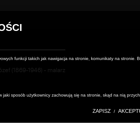
OŚCI
owych funkcji takich jak nawigacja na stronie, komunikaty na stronie. 
Józef (1869-1946)
- malarz
 jaki sposób użytkownicy zachowują się na stronie, skąd na nią przycho
ZAPISZ
AKCEPT
/
Katalog zbioró