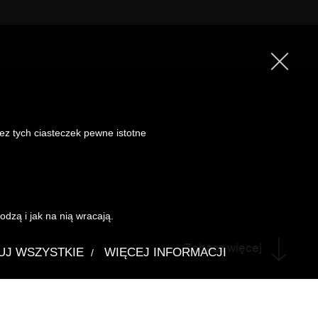
Bez tych ciasteczek pewne istotne
dzą i jak na nią wracają.
Zobacz więcej
UJ WSZYSTKIE
WIĘCEJ INFORMACJI
/
w