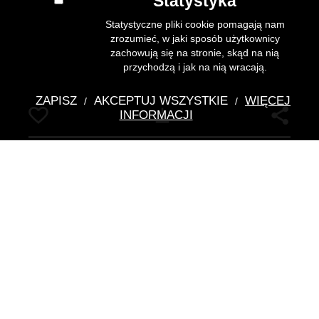
Statystyka
Statystyczne pliki cookie pomagają nam
zrozumieć, w jaki sposób użytkownicy
zachowują się na stronie, skąd na nią
przychodzą i jak na nią wracają.
ZAPISZ
AKCEPTUJ WSZYSTKIE
WIĘCEJ
/
/
Pobierz
INFORMACJI
Malowidło ścienne: Archanioł
Michał
warsztat nubijski
- warsztat
Dane szczegółowe